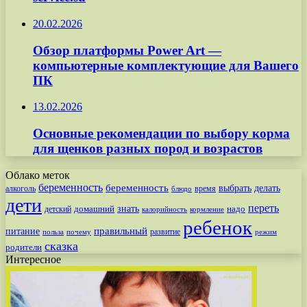
20.02.2026
Обзор платформы Power Art —
компьютерные комплектующие для Вашего
ПК
13.02.2026
Основные рекомендации по выбору корма
для щенков разных пород и возрастов
Облако меток
беременность
беременность
выбрать
делать
алкоголь
время
блюдо
дети
переть
знать
надо
детский
домашний
калорийность
кормление
ребенок
питание
правильный
развитие
польза
почему
режим
сказка
родители
Интересное