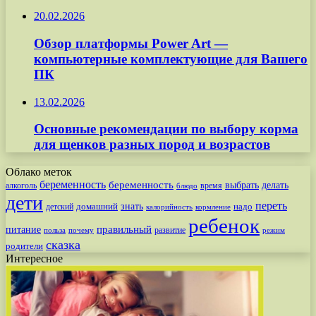
20.02.2026
Обзор платформы Power Art —
компьютерные комплектующие для Вашего
ПК
13.02.2026
Основные рекомендации по выбору корма
для щенков разных пород и возрастов
Облако меток
беременность
беременность
выбрать
делать
алкоголь
время
блюдо
дети
переть
знать
надо
детский
домашний
калорийность
кормление
ребенок
питание
правильный
развитие
польза
почему
режим
сказка
родители
Интересное