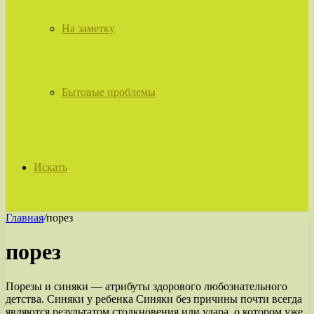
На заметку
Бытовые проблемы
Искать
Главная
/
порез
порез
Порезы и синяки — атрибуты здорового любознательного
детства. Синяки у ребенка Синяки без причины почти всегда
являются результатом столкновения или удара, о котором уже