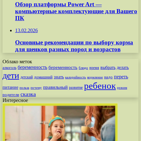
Обзор платформы Power Art —
компьютерные комплектующие для Вашего
ПК
13.02.2026
Основные рекомендации по выбору корма
для щенков разных пород и возрастов
Облако меток
беременность
беременность
выбрать
делать
алкоголь
время
блюдо
дети
переть
знать
надо
детский
домашний
калорийность
кормление
ребенок
питание
правильный
развитие
польза
почему
режим
сказка
родители
Интересное