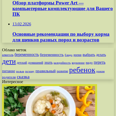
Обзор платформы Power Art —
компьютерные комплектующие для Вашего
ПК
13.02.2026
Основные рекомендации по выбору корма
для щенков разных пород и возрастов
Облако меток
беременность
беременность
выбрать
делать
алкоголь
время
блюдо
дети
переть
знать
надо
детский
домашний
калорийность
кормление
ребенок
питание
правильный
развитие
польза
почему
режим
сказка
родители
Интересное