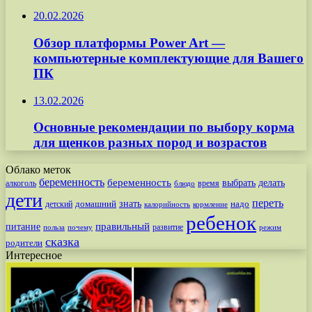
20.02.2026
Обзор платформы Power Art —
компьютерные комплектующие для Вашего
ПК
13.02.2026
Основные рекомендации по выбору корма
для щенков разных пород и возрастов
Облако меток
беременность
беременность
выбрать
делать
алкоголь
время
блюдо
дети
переть
знать
надо
детский
домашний
калорийность
кормление
ребенок
питание
правильный
развитие
польза
почему
режим
сказка
родители
Интересное