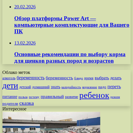
20.02.2026
Обзор платформы Power Art —
компьютерные комплектующие для Вашего
ПК
13.02.2026
Основные рекомендации по выбору корма
для щенков разных пород и возрастов
Облако меток
беременность
беременность
выбрать
делать
алкоголь
время
блюдо
дети
переть
знать
надо
детский
домашний
калорийность
кормление
ребенок
питание
правильный
развитие
польза
почему
режим
сказка
родители
Интересное