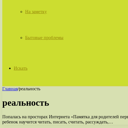
На заметку
Бытовые проблемы
Искать
Главная
/
реальность
реальность
Попалась на просторах Интернета «Памятка для родителей перв
ребенок научится читать, писать, считать, рассуждать,…