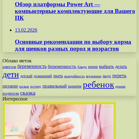
Обзор платформы Power Art —
компьютерные комплектующие для Вашего
ПК
13.02.2026
Основные рекомендации по выбору корма
для щенков разных пород и возрастов
Облако меток
беременность
беременность
выбрать
делать
алкоголь
время
блюдо
дети
переть
знать
надо
детский
домашний
калорийность
кормление
ребенок
питание
правильный
развитие
польза
почему
режим
сказка
родители
Интересное