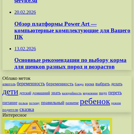
service.su
20.02.2026
Обзор платформы Power Art —
компьютерные комплектующие для Вашего
ПК
13.02.2026
Основные рекомендации по выбору корма
для щенков разных пород и возрастов
Облако меток
беременность
беременность
выбрать
делать
алкоголь
время
блюдо
дети
переть
знать
надо
детский
домашний
калорийность
кормление
ребенок
питание
правильный
развитие
польза
почему
режим
сказка
родители
Интересное