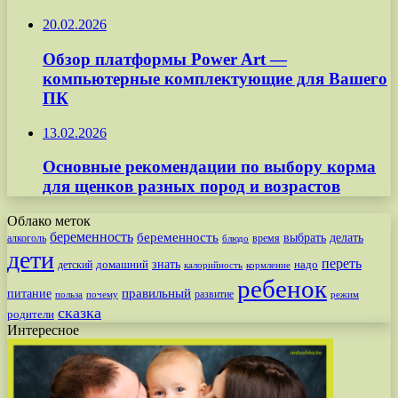
20.02.2026
Обзор платформы Power Art —
компьютерные комплектующие для Вашего
ПК
13.02.2026
Основные рекомендации по выбору корма
для щенков разных пород и возрастов
Облако меток
беременность
беременность
выбрать
делать
алкоголь
время
блюдо
дети
переть
знать
надо
детский
домашний
калорийность
кормление
ребенок
питание
правильный
развитие
польза
почему
режим
сказка
родители
Интересное