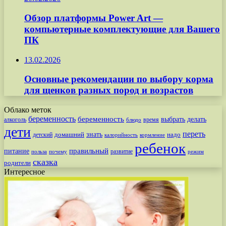
Обзор платформы Power Art —
компьютерные комплектующие для Вашего
ПК
13.02.2026
Основные рекомендации по выбору корма
для щенков разных пород и возрастов
Облако меток
беременность
беременность
выбрать
делать
алкоголь
время
блюдо
дети
переть
знать
надо
детский
домашний
калорийность
кормление
ребенок
питание
правильный
развитие
польза
почему
режим
сказка
родители
Интересное