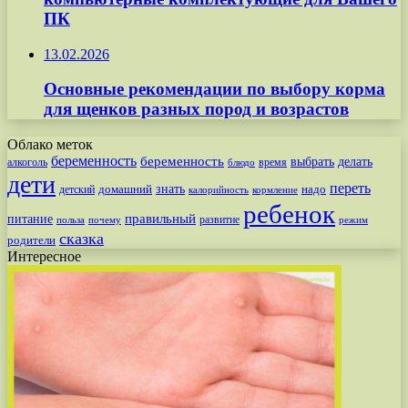
ПК
13.02.2026
Основные рекомендации по выбору корма
для щенков разных пород и возрастов
Облако меток
беременность
беременность
выбрать
делать
алкоголь
время
блюдо
дети
переть
знать
надо
детский
домашний
калорийность
кормление
ребенок
питание
правильный
развитие
польза
почему
режим
сказка
родители
Интересное