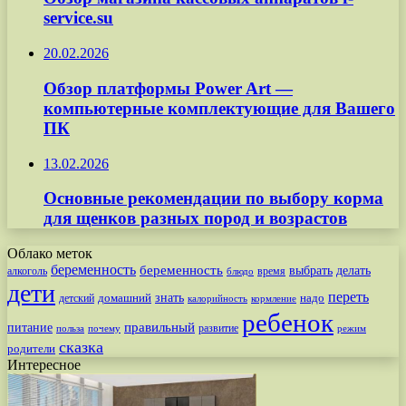
service.su
20.02.2026
Обзор платформы Power Art —
компьютерные комплектующие для Вашего
ПК
13.02.2026
Основные рекомендации по выбору корма
для щенков разных пород и возрастов
Облако меток
беременность
беременность
выбрать
делать
алкоголь
время
блюдо
дети
переть
знать
надо
детский
домашний
калорийность
кормление
ребенок
питание
правильный
развитие
польза
почему
режим
сказка
родители
Интересное