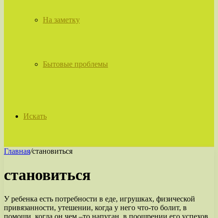
На заметку
Бытовые проблемы
Искать
Главная
/
становиться
становиться
У ребенка есть потребности в еде, игрушках, физической
привязанности, утешении, когда у него что-то болит, в
помощи, когда он чем –то напуган, в поощрении его успехов,