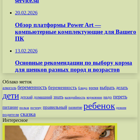
service.su
20.02.2026
Обзор платформы Power Art —
компьютерные комплектующие для Вашего
ПК
13.02.2026
Основные рекомендации по выбору корма
для щенков разных пород и возрастов
Облако меток
беременность
беременность
выбрать
делать
алкоголь
время
блюдо
дети
переть
знать
надо
детский
домашний
калорийность
кормление
ребенок
питание
правильный
развитие
польза
почему
режим
сказка
родители
Интересное