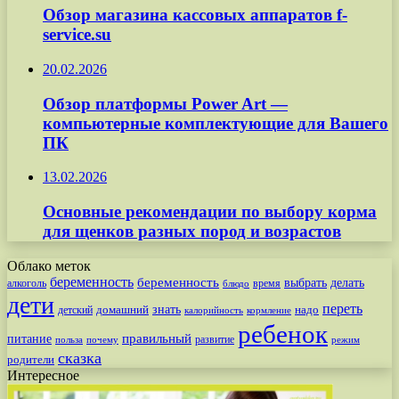
Обзор магазина кассовых аппаратов f-
service.su
20.02.2026
Обзор платформы Power Art —
компьютерные комплектующие для Вашего
ПК
13.02.2026
Основные рекомендации по выбору корма
для щенков разных пород и возрастов
Облако меток
беременность
беременность
выбрать
делать
алкоголь
время
блюдо
дети
переть
знать
надо
детский
домашний
калорийность
кормление
ребенок
питание
правильный
развитие
польза
почему
режим
сказка
родители
Интересное