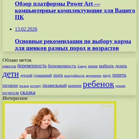
Обзор платформы Power Art —
компьютерные комплектующие для Вашего
ПК
13.02.2026
Основные рекомендации по выбору корма
для щенков разных пород и возрастов
Облако меток
беременность
беременность
выбрать
делать
алкоголь
время
блюдо
дети
переть
знать
надо
детский
домашний
калорийность
кормление
ребенок
питание
правильный
развитие
польза
почему
режим
сказка
родители
Интересное