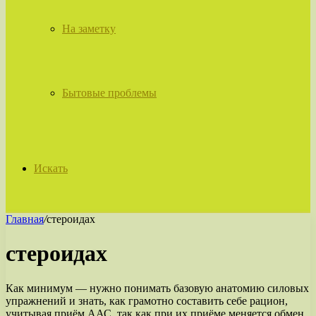
На заметку
Бытовые проблемы
Искать
Главная
/
стероидах
стероидах
Как минимум — нужно понимать базовую анатомию силовых
упражнений и знать, как грамотно составить себе рацион,
учитывая приём ААС, так как при их приёме меняется обмен