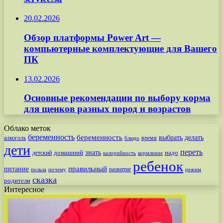
20.02.2026
Обзор платформы Power Art —
компьютерные комплектующие для Вашего
ПК
13.02.2026
Основные рекомендации по выбору корма
для щенков разных пород и возрастов
Облако меток
беременность
беременность
выбрать
делать
алкоголь
время
блюдо
дети
переть
знать
надо
детский
домашний
калорийность
кормление
ребенок
питание
правильный
развитие
польза
почему
режим
сказка
родители
Интересное