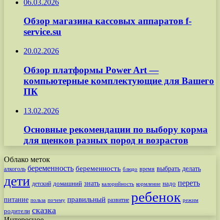
06.03.2026
Обзор магазина кассовых аппаратов f-
service.su
20.02.2026
Обзор платформы Power Art —
компьютерные комплектующие для Вашего
ПК
13.02.2026
Основные рекомендации по выбору корма
для щенков разных пород и возрастов
Облако меток
беременность
беременность
выбрать
делать
алкоголь
время
блюдо
дети
переть
знать
надо
детский
домашний
калорийность
кормление
ребенок
питание
правильный
развитие
польза
почему
режим
сказка
родители
Интересное