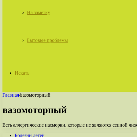
На заметку
Бытовые проблемы
Искать
Главная
/
вазомоторный
вазомоторный
Есть аллергические насморки, которые не являются сенной лихо
Болезни детей