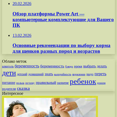
20.02.2026
Обзор платформы Power Art —
компьютерные комплектующие для Вашего
ПК
13.02.2026
Основные рекомендации по выбору корма
для щенков разных пород и возрастов
Облако меток
беременность
беременность
выбрать
делать
алкоголь
время
блюдо
дети
переть
знать
надо
детский
домашний
калорийность
кормление
ребенок
питание
правильный
развитие
польза
почему
режим
сказка
родители
Интересное