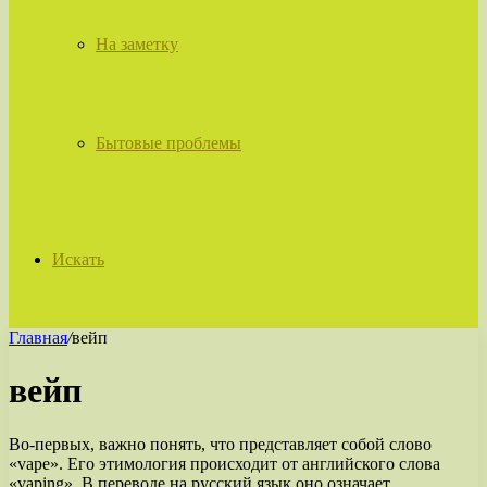
На заметку
Бытовые проблемы
Искать
Главная
/
вейп
вейп
Во-первых, важно понять, что представляет собой слово
«vape». Его этимология происходит от английского слова
«vaping». В переводе на русский язык оно означает