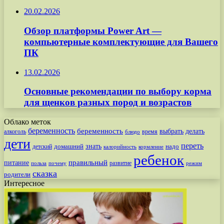
20.02.2026
Обзор платформы Power Art —
компьютерные комплектующие для Вашего
ПК
13.02.2026
Основные рекомендации по выбору корма
для щенков разных пород и возрастов
Облако меток
беременность
беременность
выбрать
делать
алкоголь
время
блюдо
дети
переть
знать
надо
детский
домашний
калорийность
кормление
ребенок
питание
правильный
развитие
польза
почему
режим
сказка
родители
Интересное