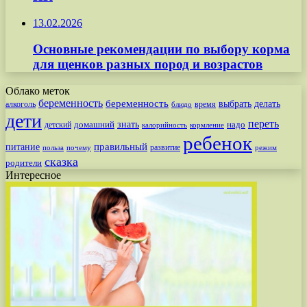
13.02.2026
Основные рекомендации по выбору корма
для щенков разных пород и возрастов
Облако меток
беременность
беременность
выбрать
делать
алкоголь
время
блюдо
дети
переть
знать
надо
детский
домашний
калорийность
кормление
ребенок
питание
правильный
развитие
польза
почему
режим
сказка
родители
Интересное