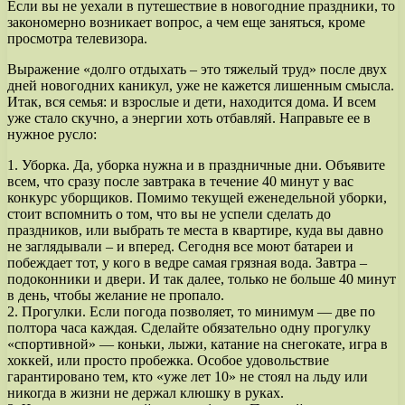
Если вы не уехали в путешествие в новогодние праздники, то
закономерно возникает вопрос, а чем еще заняться, кроме
просмотра телевизора.
Выражение «долго отдыхать – это тяжелый труд» после двух
дней новогодних каникул, уже не кажется лишенным смысла.
Итак, вся семья: и взрослые и дети, находится дома. И всем
уже стало скучно, а энергии хоть отбавляй. Направьте ее в
нужное русло:
1. Уборка. Да, уборка нужна и в праздничные дни. Объявите
всем, что сразу после завтрака в течение 40 минут у вас
конкурс уборщиков. Помимо текущей еженедельной уборки,
стоит вспомнить о том, что вы не успели сделать до
праздников, или выбрать те места в квартире, куда вы давно
не заглядывали – и вперед. Сегодня все моют батареи и
побеждает тот, у кого в ведре самая грязная вода. Завтра –
подоконники и двери. И так далее, только не больше 40 минут
в день, чтобы желание не пропало.
2. Прогулки. Если погода позволяет, то минимум — две по
полтора часа каждая. Сделайте обязательно одну прогулку
«спортивной» — коньки, лыжи, катание на снегокате, игра в
хоккей, или просто пробежка. Особое удовольствие
гарантировано тем, кто «уже лет 10» не стоял на льду или
никогда в жизни не держал клюшку в руках.