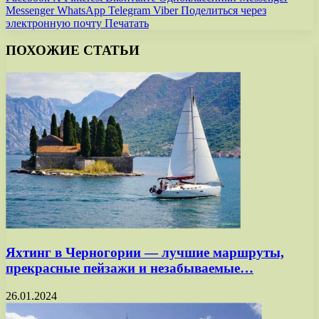
Messenger
WhatsApp
Telegram
Viber
Поделиться через
электронную почту
Печатать
ПОХОЖИЕ СТАТЬИ
Яхтинг в Черногории — лучшие маршруты,
прекрасные пейзажи и незабываемые…
26.01.2024