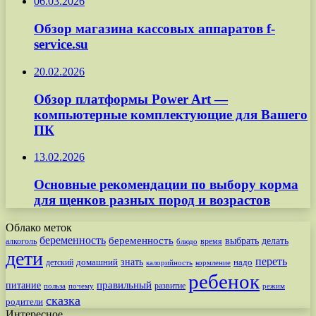
06.03.2026
Обзор магазина кассовых аппаратов f-
service.su
20.02.2026
Обзор платформы Power Art —
компьютерные комплектующие для Вашего
ПК
13.02.2026
Основные рекомендации по выбору корма
для щенков разных пород и возрастов
Облако меток
беременность
беременность
выбрать
делать
алкоголь
время
блюдо
дети
переть
знать
надо
детский
домашний
калорийность
кормление
ребенок
питание
правильный
развитие
польза
почему
режим
сказка
родители
Интересное