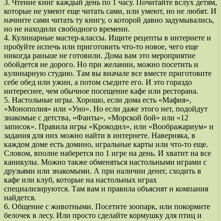
3. Чтение книг каждый день по 1 часу. Почитайте вслух детям,
которые не умеют еще читать сами, или умеют, но не любят. И
начните сами читать ту книгу, о которой давно задумывались,
но не находили свободного времени.
4. Кулинарные мастер-классы. Ищите рецепты в интернете и
пробуйте испечь или приготовить что-то новое, чего еще
никогда раньше не готовили. Дома вам это мероприятие
обойдется не дорого. Но при желании, можно посетить и
кулинарную студию. Там вы вначале все вместе приготовите
себе обед или ужин, а потом съедите его. И это гораздо
интереснее, чем обычное посещение кафе или ресторана.
5. Настольные игры. Хорошо, если дома есть «Мафия»,
«Монополия» или «Уно». Но если даже этого нет, подойдут
знакомые с детства, «Фанты», «Морской бой» или «12
записок». Правила игры «Крокодил», или «Воображариум» и
задания для них можно найти в интернете. Наверняка, в
каждом доме есть домино, игральные карты или что-то еще.
Словом, вполне наберется по 1 игре на день. И хватит на все
каникулы. Можно также обменяться настольными играми с
друзьями или знакомыми. А при наличии денег, сходить в
кафе или клуб, которые на настольных играх
специализируются. Там вам и правила объяснят и компания
найдется.
6. Общение с животными. Посетите зоопарк, или покормите
белочек в лесу. Или просто сделайте кормушку для птиц и