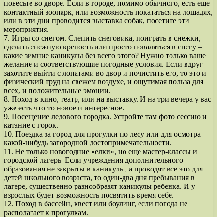
повесьте во дворе. Если в городе, помимо обычного, есть еще
контактный зоопарк, или возможность покататься на лошадях,
или в эти дни проводится выставка собак, посетите эти
мероприятия.
7. Игры со снегом. Слепить снеговика, поиграть в снежки,
сделать снежную крепость или просто поваляться в снегу –
какие зимние каникулы без всего этого? Нужно только ваше
желание и соответствующие погодные условия. Если вдруг
захотите выйти с лопатами во двор и почистить его, то это и
физический труд на свежем воздухе, и ощутимая польза для
всех, и положительные эмоции.
8. Поход в кино, театр, или на выставку. И на три вечера у вас
уже есть что-то новое и интересное.
9. Посещение ледового городка. Устройте там фото сессию и
катание с горок.
10. Поездка за город для прогулки по лесу или для осмотра
какой-нибудь загородной достопримечательности.
11. Не только новогодние «елки», но еще мастер-классы и
городской лагерь. Если учреждения дополнительного
образования не закрыты в каникулы, а проводят все это для
детей школьного возраста, то один-два дня пребывания в
лагере, существенно разнообразят каникулы ребенка. И у
взрослых будет возможность посвятить время себе.
12. Поход в бассейн, квест или боулинг, если погода не
располагает к прогулкам.