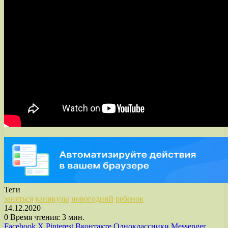
Теги
заняться
каникулы
новогодний
ребенок
14.12.2020
0
Время чтения: 3 мин.
Facebook
X
Pinterest
Вконтакте
Одноклассники
Messenger