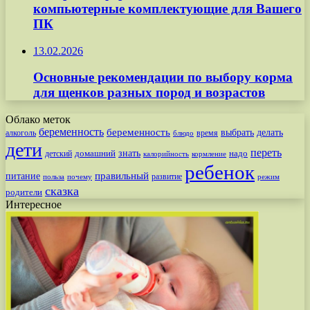
компьютерные комплектующие для Вашего
ПК
13.02.2026
Основные рекомендации по выбору корма
для щенков разных пород и возрастов
Облако меток
беременность
беременность
выбрать
делать
алкоголь
время
блюдо
дети
переть
знать
надо
детский
домашний
калорийность
кормление
ребенок
питание
правильный
развитие
польза
почему
режим
сказка
родители
Интересное