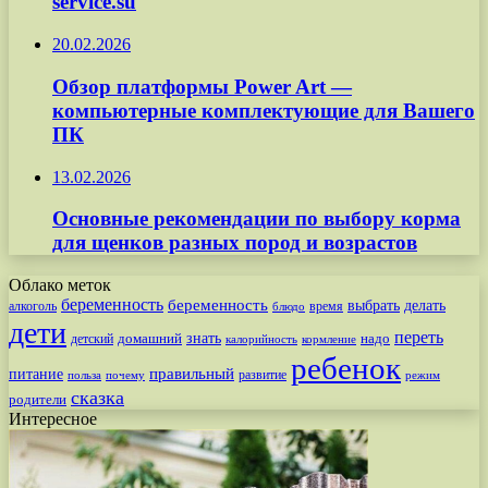
service.su
20.02.2026
Обзор платформы Power Art —
компьютерные комплектующие для Вашего
ПК
13.02.2026
Основные рекомендации по выбору корма
для щенков разных пород и возрастов
Облако меток
беременность
беременность
выбрать
делать
алкоголь
время
блюдо
дети
переть
знать
надо
детский
домашний
калорийность
кормление
ребенок
питание
правильный
развитие
польза
почему
режим
сказка
родители
Интересное