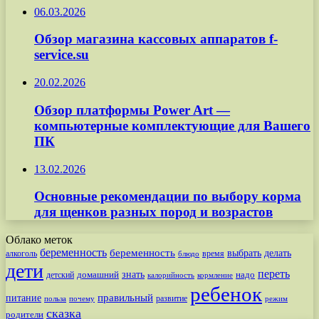
06.03.2026
Обзор магазина кассовых аппаратов f-
service.su
20.02.2026
Обзор платформы Power Art —
компьютерные комплектующие для Вашего
ПК
13.02.2026
Основные рекомендации по выбору корма
для щенков разных пород и возрастов
Облако меток
беременность
беременность
выбрать
делать
алкоголь
время
блюдо
дети
переть
знать
надо
детский
домашний
калорийность
кормление
ребенок
питание
правильный
развитие
польза
почему
режим
сказка
родители