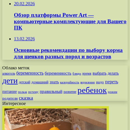
20.02.2026
Обзор платформы Power Art —
компьютерные комплектующие для Вашего
ПК
13.02.2026
Основные рекомендации по выбору корма
для щенков разных пород и возрастов
Облако меток
беременность
беременность
выбрать
делать
алкоголь
время
блюдо
дети
переть
знать
надо
детский
домашний
калорийность
кормление
ребенок
питание
правильный
развитие
польза
почему
режим
сказка
родители
Интересное