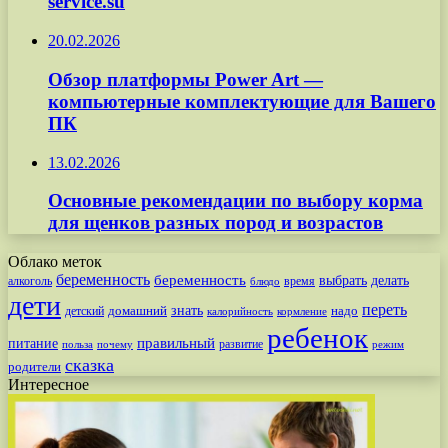
service.su
20.02.2026
Обзор платформы Power Art —
компьютерные комплектующие для Вашего
ПК
13.02.2026
Основные рекомендации по выбору корма
для щенков разных пород и возрастов
Облако меток
беременность
беременность
выбрать
делать
алкоголь
время
блюдо
дети
переть
знать
надо
детский
домашний
калорийность
кормление
ребенок
питание
правильный
развитие
польза
почему
режим
сказка
родители
Интересное