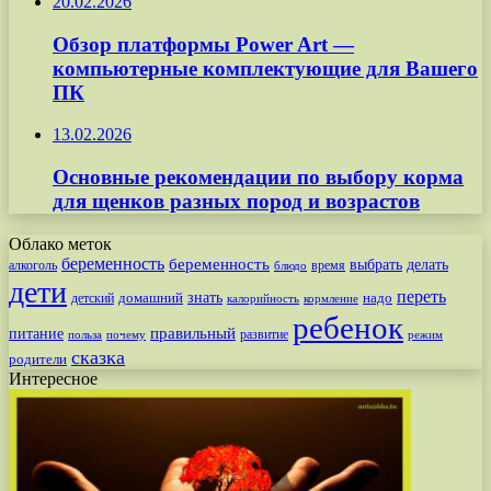
20.02.2026
Обзор платформы Power Art —
компьютерные комплектующие для Вашего
ПК
13.02.2026
Основные рекомендации по выбору корма
для щенков разных пород и возрастов
Облако меток
беременность
беременность
выбрать
делать
алкоголь
время
блюдо
дети
переть
знать
надо
детский
домашний
калорийность
кормление
ребенок
питание
правильный
развитие
польза
почему
режим
сказка
родители
Интересное