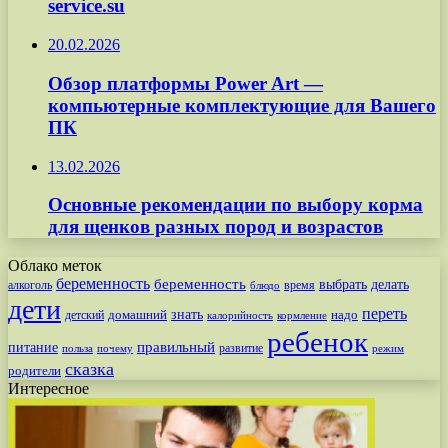
service.su
20.02.2026
Обзор платформы Power Art —
компьютерные комплектующие для Вашего
ПК
13.02.2026
Основные рекомендации по выбору корма
для щенков разных пород и возрастов
Облако меток
беременность
беременность
выбрать
делать
алкоголь
время
блюдо
дети
переть
знать
надо
детский
домашний
калорийность
кормление
ребенок
питание
правильный
развитие
польза
почему
режим
сказка
родители
Интересное