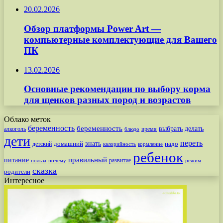
20.02.2026
Обзор платформы Power Art —
компьютерные комплектующие для Вашего
ПК
13.02.2026
Основные рекомендации по выбору корма
для щенков разных пород и возрастов
Облако меток
беременность
беременность
выбрать
делать
алкоголь
время
блюдо
дети
переть
знать
надо
детский
домашний
калорийность
кормление
ребенок
питание
правильный
развитие
польза
почему
режим
сказка
родители
Интересное