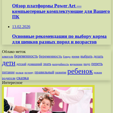
Обзор платформы Power Art —
компьютерные комплектующие для Вашего
ПК
13.02.2026
Основные рекомендации по выбору корма
для щенков разных пород и возрастов
Облако меток
беременность
беременность
выбрать
делать
алкоголь
время
блюдо
дети
переть
знать
надо
детский
домашний
калорийность
кормление
ребенок
питание
правильный
развитие
польза
почему
режим
сказка
родители
Интересное