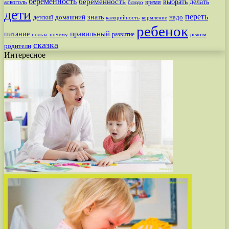
беременность
беременность
выбрать
делать
алкоголь
время
блюдо
дети
переть
знать
надо
детский
домашний
калорийность
кормление
ребенок
питание
правильный
развитие
польза
почему
режим
сказка
родители
Интересное