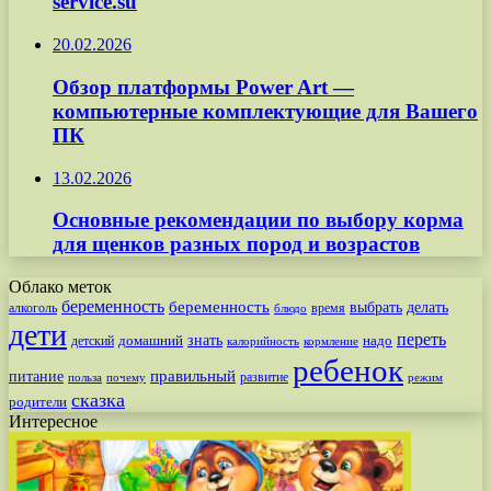
service.su
20.02.2026
Обзор платформы Power Art —
компьютерные комплектующие для Вашего
ПК
13.02.2026
Основные рекомендации по выбору корма
для щенков разных пород и возрастов
Облако меток
беременность
беременность
выбрать
делать
алкоголь
время
блюдо
дети
переть
знать
надо
детский
домашний
калорийность
кормление
ребенок
питание
правильный
развитие
польза
почему
режим
сказка
родители
Интересное