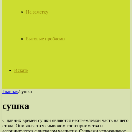
На заметку
Бытовые проблемы
Искать
Главная
/
сушка
сушка
С давних времен сушки являются неотъемлемой часть нашего
стола. Они являются символом гостеприимства и
ассоциируются с ритуалом чаепития. Сушками успокаивают