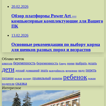
20.02.2026
Обзор платформы Power Art —
компьютерные комплектующие для Вашего
ПК
13.02.2026
Основные рекомендации по выбору корма
для щенков разных пород и возрастов
Облако меток
беременность
беременность
выбрать
делать
алкоголь
время
блюдо
дети
переть
знать
надо
детский
домашний
калорийность
кормление
ребенок
питание
правильный
развитие
польза
почему
режим
сказка
родители
Интересное