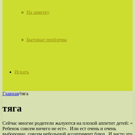
На заметку
Бытовые проблемы
Искать
Главная
/
тяга
тяга
Сейчас многие родители жалуются на плохой аппетит детей: «
Ребенок совсем ничего не ест». Или ест очень и очень
выборочно, совсем небольшой ассортимент блюд. И часто это