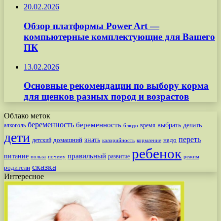
20.02.2026
Обзор платформы Power Art —
компьютерные комплектующие для Вашего
ПК
13.02.2026
Основные рекомендации по выбору корма
для щенков разных пород и возрастов
Облако меток
беременность
беременность
выбрать
делать
алкоголь
время
блюдо
дети
переть
знать
надо
детский
домашний
калорийность
кормление
ребенок
питание
правильный
развитие
польза
почему
режим
сказка
родители
Интересное