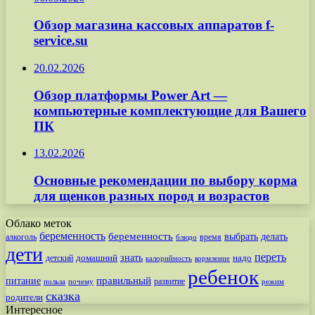
Обзор магазина кассовых аппаратов f-
service.su
20.02.2026
Обзор платформы Power Art —
компьютерные комплектующие для Вашего
ПК
13.02.2026
Основные рекомендации по выбору корма
для щенков разных пород и возрастов
Облако меток
беременность
беременность
выбрать
делать
алкоголь
время
блюдо
дети
переть
знать
надо
детский
домашний
калорийность
кормление
ребенок
питание
правильный
развитие
польза
почему
режим
сказка
родители
Интересное