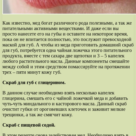
Как известно, мед богат различного рода полезными, а так же
питательными активными веществами. И даже если вы
просто нанесете его на губы и оставите на некоторое время,
пока он не впитается полностью, это послужит превосходной
маской для губ. А чтобы из меда приготовить домашний скраб
для губ, потребуется одна чайная ложечка этого питательного
продукта, вместе с тем сахара две щепотки и 3 – 5 капелек
любого растительного масла. Данные компоненты смешайте
между собой и этим средством помассируйте на протяжении
трех – пяти минут кожу губ.
Скраб для губ с глицерином.
В данном случае необходимо взять несколько капелек
глицерина, смешать его с чайной ложечкой меда и добавить
чуть-чуть миндального и касторового масла. Данный скраб
очистит губки от ороговевших клеточек и заживит мелкие
трещинки, а так же смягчит кожу.
Скраб с пищевой содой.
В этом рецепте снова задействован мед. Необходимо взять в