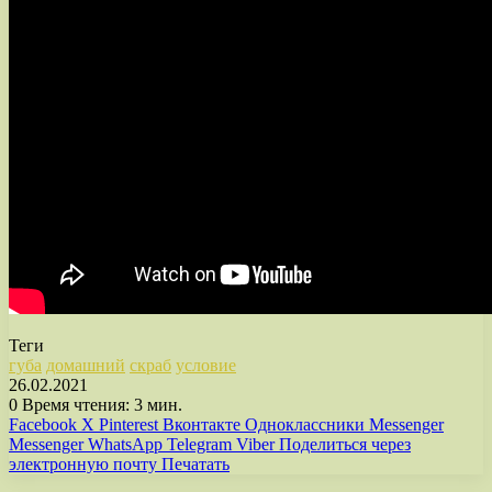
Теги
губа
домашний
скраб
условие
26.02.2021
0
Время чтения: 3 мин.
Facebook
X
Pinterest
Вконтакте
Одноклассники
Messenger
Messenger
WhatsApp
Telegram
Viber
Поделиться через
электронную почту
Печатать