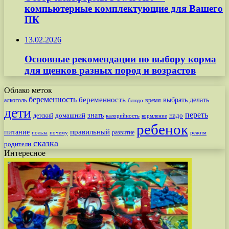
компьютерные комплектующие для Вашего
ПК
13.02.2026
Основные рекомендации по выбору корма
для щенков разных пород и возрастов
Облако меток
беременность
беременность
выбрать
делать
алкоголь
время
блюдо
дети
переть
знать
надо
детский
домашний
калорийность
кормление
ребенок
питание
правильный
развитие
польза
почему
режим
сказка
родители
Интересное