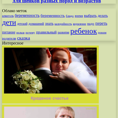
для щенков разных пород и возрастов
Облако меток
беременность
беременность
выбрать
делать
алкоголь
время
блюдо
дети
переть
знать
надо
детский
домашний
калорийность
кормление
ребенок
питание
правильный
развитие
польза
почему
режим
сказка
родители
Интересное