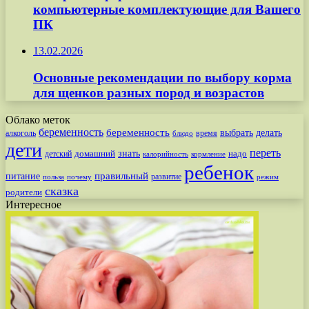
компьютерные комплектующие для Вашего
ПК
13.02.2026
Основные рекомендации по выбору корма
для щенков разных пород и возрастов
Облако меток
беременность
беременность
выбрать
делать
алкоголь
время
блюдо
дети
переть
знать
надо
детский
домашний
калорийность
кормление
ребенок
питание
правильный
развитие
польза
почему
режим
сказка
родители
Интересное