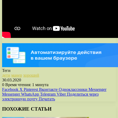
Теги
дети
манер
хороший
30.03.2020
0
Время чтения: 1 минута
Facebook
X
Pinterest
Вконтакте
Одноклассники
Messenger
Messenger
WhatsApp
Telegram
Viber
Поделиться через
электронную почту
Печатать
ПОХОЖИЕ СТАТЬИ