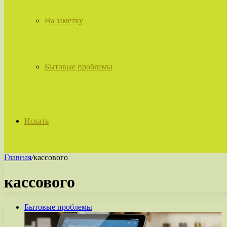
На заметку
Бытовые проблемы
Искать
Главная
/
кассового
кассового
Бытовые проблемы