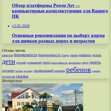
Обзор платформы Power Art —
компьютерные комплектующие для Вашего
ПК
13.02.2026
Основные рекомендации по выбору корма
для щенков разных пород и возрастов
Облако меток
беременность
беременность
выбрать
делать
алкоголь
время
блюдо
дети
переть
знать
надо
детский
домашний
калорийность
кормление
ребенок
питание
правильный
развитие
польза
почему
режим
сказка
родители
Интересное