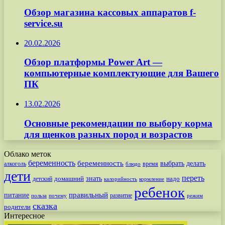
Обзор магазина кассовых аппаратов f-
service.su
20.02.2026
Обзор платформы Power Art —
компьютерные комплектующие для Вашего
ПК
13.02.2026
Основные рекомендации по выбору корма
для щенков разных пород и возрастов
Облако меток
беременность
беременность
выбрать
делать
алкоголь
время
блюдо
дети
переть
знать
надо
детский
домашний
калорийность
кормление
ребенок
питание
правильный
развитие
польза
почему
режим
сказка
родители
Интересное