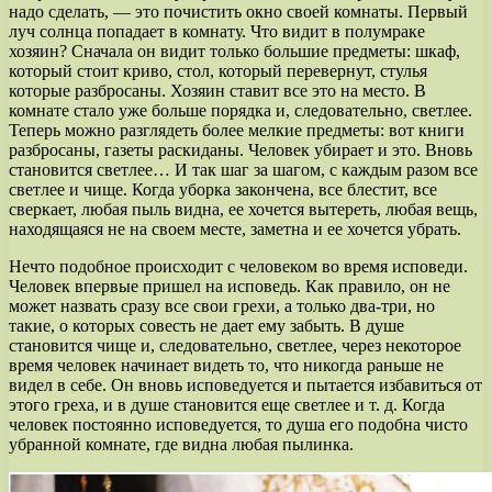
надо сделать, — это почистить окно своей комнаты. Первый
луч солнца попадает в комнату. Что видит в полумраке
хозяин? Сначала он видит только большие предметы: шкаф,
который стоит криво, стол, который перевернут, стулья
которые разбросаны. Хозяин ставит все это на место. В
комнате стало уже больше порядка и, следовательно, светлее.
Теперь можно разглядеть более мелкие предметы: вот книги
разбросаны, газеты раскиданы. Человек убирает и это. Вновь
становится светлее… И так шаг за шагом, с каждым разом все
светлее и чище. Когда уборка закончена, все блестит, все
сверкает, любая пыль видна, ее хочется вытереть, любая вещь,
находящаяся не на своем месте, заметна и ее хочется убрать.
Нечто подобное происходит с человеком во время исповеди.
Человек впервые пришел на исповедь. Как правило, он не
может назвать сразу все свои грехи, а только два-три, но
такие, о которых совесть не дает ему забыть. В душе
становится чище и, следовательно, светлее, через некоторое
время человек начинает видеть то, что никогда раньше не
видел в себе. Он вновь исповедуется и пытается избавиться от
этого греха, и в душе становится еще светлее и т. д. Когда
человек постоянно исповедуется, то душа его подобна чисто
убранной комнате, где видна любая пылинка.