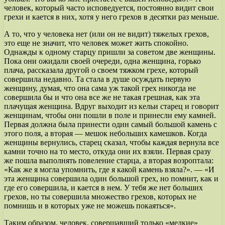
человек, который часто исповедуется, постоянно видит свои
грехи и кается в них, хотя у него грехов в десятки раз меньше.
А то, что у человека нет (или он не видит) тяжелых грехов,
это еще не значит, что человек может жить спокойно.
Однажды к одному старцу пришли за советом две женщины.
Пока они ожидали своей очереди, одна женщина, горько
плача, рассказала другой о своем тяжком грехе, который
совершила недавно. Та стала в душе осуждать первую
женщину, думая, что она сама уж такой грех никогда не
совершила бы и что она все же не такая грешная, как эта
плачущая женщина. Вдруг выходит из кельи старец и говорит
женщинам, чтобы они пошли в поле и принесли ему камней.
Первая должна была принести один самый большой камень с
этого поля, а вторая — мешок небольших камешков. Когда
женщины вернулись, старец сказал, чтобы каждая вернула все
камни точно на то место, откуда они их взяли. Первая сразу
же пошла выполнять повеление старца, а вторая возроптала:
«Как же я могла упомнить, где я какой камень взяла?». — «И
эта женщина совершила один большой грех, но помнит, как и
где его совершила, и кается в нем. У тебя же нет больших
грехов, но ты совершила множество грехов, которых не
помнишь и в которых уже не можешь покаяться».
Таким образом, человек, совершавший только «мелкие»