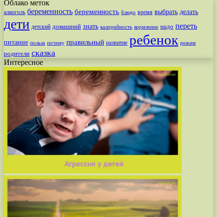
Облако меток
беременность
беременность
выбрать
делать
алкоголь
время
блюдо
дети
переть
знать
надо
детский
домашний
калорийность
кормление
ребенок
питание
правильный
развитие
польза
почему
режим
сказка
родители
Интересное