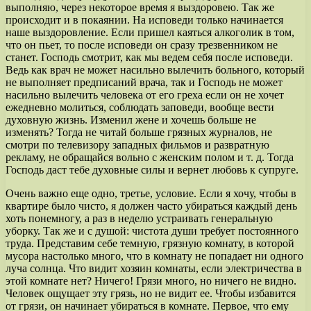
выполняю, через некоторое время я выздоровею. Так же
происходит и в покаянии. На исповеди только начинается
наше выздоровление. Если пришел каяться алкоголик в том,
что он пьет, то после исповеди он сразу трезвенником не
станет. Господь смотрит, как мы ведем себя после исповеди.
Ведь как врач не может насильно вылечить больного, который
не выполняет предписаний врача, так и Господь не может
насильно вылечить человека от его греха если он не хочет
ежедневно молиться, соблюдать заповеди, вообще вести
духовную жизнь. Изменил жене и хочешь больше не
изменять? Тогда не читай больше грязных журналов, не
смотри по телевизору западных фильмов и развратную
рекламу, не обращайся вольно с женским полом и т. д. Тогда
Господь даст тебе духовные силы и вернет любовь к супруге.
Очень важно еще одно, третье, условие. Если я хочу, чтобы в
квартире было чисто, я должен часто убираться каждый день
хоть понемногу, а раз в неделю устраивать генеральную
уборку. Так же и с душой: чистота души требует постоянного
труда. Представим себе темную, грязную комнату, в которой
мусора настолько много, что в комнату не попадает ни одного
луча солнца. Что видит хозяин комнаты, если электричества в
этой комнате нет? Ничего! Грязи много, но ничего не видно.
Человек ощущает эту грязь, но не видит ее. Чтобы избавится
от грязи, он начинает убираться в комнате. Первое, что ему