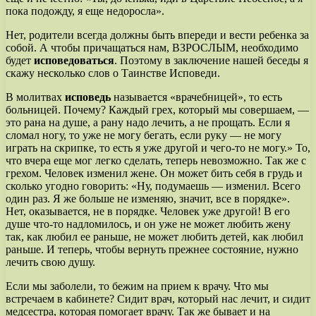
пока подожду, я еще недоросла».
Нет, родители всегда должны быть впереди и вести ребенка за
собой. А чтобы причащаться нам, ВЗРОСЛЫМ, необходимо
будет
исповедоваться
. Поэтому в заключение нашей беседы я
скажу несколько слов о Таинстве Исповеди.
В молитвах
исповедь
называется «врачебницей», то есть
больницей. Почему? Каждый грех, который мы совершаем, —
это рана на душе, а рану надо лечить, а не прощать. Если я
сломал ногу, то уже не могу бегать, если руку — не могу
играть на скрипке, то есть я уже другой и чего-то не могу.» То,
что вчера еще мог легко сделать, теперь невозможно. Так же с
грехом. Человек изменил жене. Он может бить себя в грудь и
сколько угодно говорить: «Ну, подумаешь — изменил. Всего
один раз. Я же больше не изменяю, значит, все в порядке».
Нет, оказывается, не в порядке. Человек уже другой! В его
душе что-то надломилось, и он уже не может любить жену
так, как любил ее раньше, не может любить детей, как любил
раньше. И теперь, чтобы вернуть прежнее состояние, нужно
лечить свою душу.
Если мы заболели, то бежим на прием к врачу. Что мы
встречаем в кабинете? Сидит врач, который нас лечит, и сидит
медсестра, которая помогает врачу. Так же бывает и на