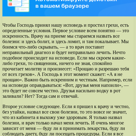
Чтобы Господь принял нашу исповедь и простил грехи, есть
определенные условия. Первое условие всем понятно — это
искренность. Врачу на приеме мы стараемся назвать все
болезни: и здесь болит, и здесь ломит, и там покалывает. Мы
боимся что-либо скрывать, — а то врач поставит
неправильный диагноз и будет неправильно лечить. Нечто
подобное происходит на исповеди. Если мы скроем какие-
либо грехи, то священник, ничего не зная, спокойно
прочитает молитву и произнесет: «Прощаю и разрешаю тебя
от всех грехов». А Господь в этот момент скажет: «А я не
прощаю». Важно быть искренним и честным. Например, если
на исповеди оправдываться: «Вот, друзья меня напоили», —
это будет не совсем честно. Друзья насильно водку в рот
заливали? Нет? Тогда сам и отвечай.
Второе условие следующее. Если я пришел к врачу и честно,
без утайки, назвал все свои болезни, то это вовсе не значит,
что из кабинета я выхожу уже здоровым. Я только назвал
болезни, и врач только начал меня лечить. И очень многое
зависит от меня — буду ли я принимать лекарства, буду ли
соблюдать диету, буду ли посещать процедуры. Если я все