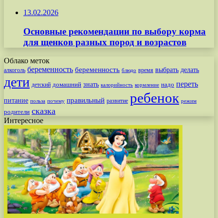
13.02.2026
Основные рекомендации по выбору корма
для щенков разных пород и возрастов
Облако меток
беременность
беременность
выбрать
делать
алкоголь
время
блюдо
дети
переть
знать
надо
детский
домашний
калорийность
кормление
ребенок
питание
правильный
развитие
польза
почему
режим
сказка
родители
Интересное