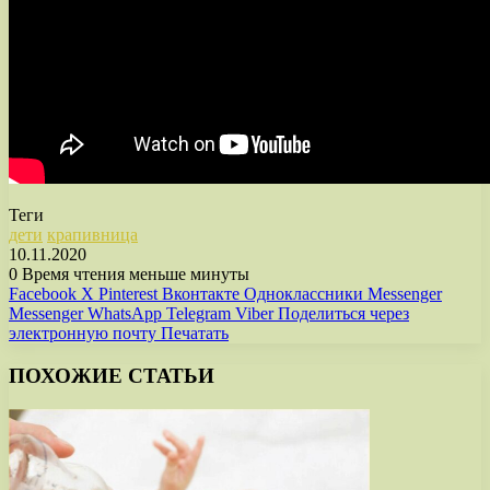
Теги
дети
крапивница
10.11.2020
0
Время чтения меньше минуты
Facebook
X
Pinterest
Вконтакте
Одноклассники
Messenger
Messenger
WhatsApp
Telegram
Viber
Поделиться через
электронную почту
Печатать
ПОХОЖИЕ СТАТЬИ