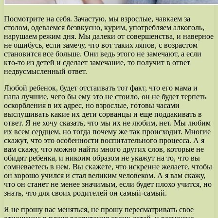
Посмотрите на себя. Зачастую, мы взрослые, чавкаем за
столом, одеваемся безвкусно, курим, употребляем алкоголь,
нарушаем режим дня. Мы далеки от совершенства, и наверное
не ошибусь, если замечу, что вот таких ляпов, с возрастом
становится все больше. Они ведь этого не замечают, а если
кто-то из детей и сделает замечание, то получит в ответ
недвусмысленный ответ.
Любой ребенок, будет отстаивать тот факт, что его мама и
папа лучшие, чего бы ему это не стоило, он не будет терпеть
оскорбления в их адрес, но взрослые, готовы часами
выслушивать какие их дети сорванцы и еще поддакивать в
ответ. Я не хочу сказать, что мы их не любим, нет. Мы любим
их всем сердцем, но тогда почему же так происходит. Многие
скажут, что это особенности воспитательного процесса. А я
вам скажу, что можно найти много других слов, которые не
обидят ребенка, и никоим образом не укажут на то, что вы
сомневаетесь в нем. Вы скажете, что искренне желаете, чтобы
он хорошо учился и стал великим человеком. А я вам скажу,
что он станет не менее значимым, если будет плохо учится, но
знать, что для своих родителей он самый-самый.
Я не прошу вас меняться, не прошу пересматривать свое