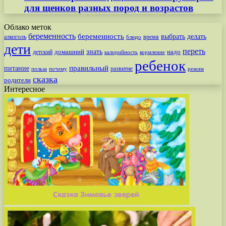
для щенков разных пород и возрастов
Облако меток
беременность
беременность
выбрать
делать
алкоголь
время
блюдо
дети
переть
знать
надо
детский
домашний
калорийность
кормление
ребенок
питание
правильный
развитие
польза
почему
режим
сказка
родители
Интересное