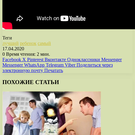
Теги
лучший
ребенок
самый
17.04.2020
0
Время чтения: 2 мин.
Facebook
X
Pinterest
Вконтакте
Одноклассники
Messenger
Messenger
WhatsApp
Telegram
Viber
Поделиться через
электронную почту
Печатать
ПОХОЖИЕ СТАТЬИ