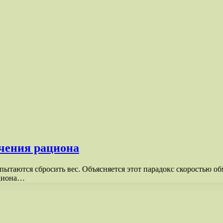
чения рациона
ытаются сбросить вес. Объясняется этот парадокс скоростью об
ациона…