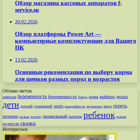
Обзор магазина кассовых аппаратов f-
service.su
20.02.2026
Обзор платформы Power Art —
компьютерные комплектующие для Вашего
ПК
13.02.2026
Основные рекомендации по выбору корма
для щенков разных пород и возрастов
Облако меток
беременность
беременность
выбрать
делать
алкоголь
время
блюдо
дети
переть
знать
надо
детский
домашний
калорийность
кормление
ребенок
питание
правильный
развитие
польза
почему
режим
сказка
родители
Интересное