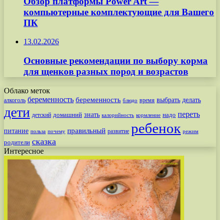
Обзор платформы Power Art —
компьютерные комплектующие для Вашего
ПК
13.02.2026
Основные рекомендации по выбору корма
для щенков разных пород и возрастов
Облако меток
беременность
беременность
выбрать
делать
алкоголь
время
блюдо
дети
переть
знать
надо
детский
домашний
калорийность
кормление
ребенок
питание
правильный
развитие
польза
почему
режим
сказка
родители
Интересное