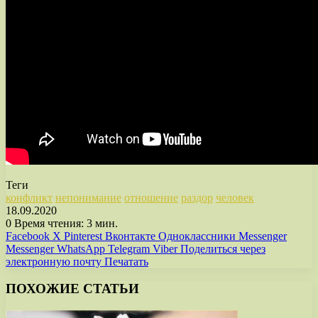
Теги
конфликт
непонимание
отношение
раздор
человек
18.09.2020
0
Время чтения: 3 мин.
Facebook
X
Pinterest
Вконтакте
Одноклассники
Messenger
Messenger
WhatsApp
Telegram
Viber
Поделиться через
электронную почту
Печатать
ПОХОЖИЕ СТАТЬИ