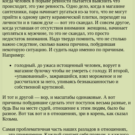
когда человек в порыве ревности пытается выяснить что
происходит, это уже ревность. Одно дело, когда в магазине
сантехники, пара начинает ругаться из-за того, что не могут
прийти к одному цвету керамической плитки, переходят на
личности и в таком духе — вот это скандал. И совсем другое,
когда уставшая от отсутствия внимания женщина, начинает
цепляться к мужчине, то это не скандал, это просто
недостаток внимания. Надо твердо помнить, что не столько
важно следствие, сколько важна причина, побудившая
некоторую ситуацию. И судить надо именно по причинам.
Например:
голодный. до ужаса истощенный человек, ворует в
магазине булочку чтобы не умереть с голоду. И второй,
«упакованный», зажравшийся, взял мороженое и не
рассчитался за него, упиваясь безнаказанностью и
собственной крутизной.
И тот и другой — вор, и масштабы одинаковые. А вот
причины побудившие сделать этот поступок весьма разные, и
будь Вы на месте судей, отношение к этим людям, было бы
разное. Вот так вот и в отношениях, зри в корень, как сказал
Козьма.
Самая проблематичная часть наших разладов в отношениях,
— это примирение. Каждый считает себя правым, у каждого