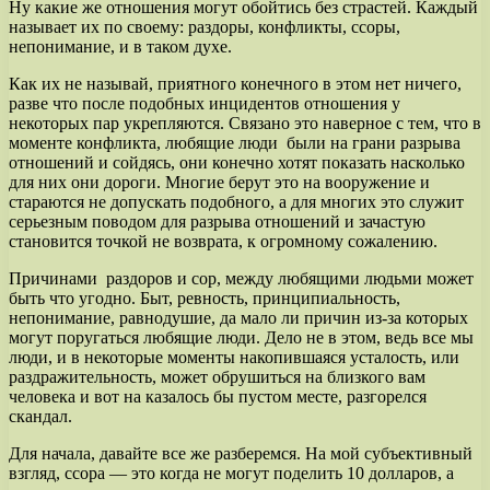
Ну какие же отношения могут обойтись без страстей. Каждый
называет их по своему: раздоры, конфликты, ссоры,
непонимание, и в таком духе.
Как их не называй, приятного конечного в этом нет ничего,
разве что после подобных инцидентов отношения у
некоторых пар укрепляются. Связано это наверное с тем, что в
моменте конфликта, любящие люди были на грани разрыва
отношений и сойдясь, они конечно хотят показать насколько
для них они дороги. Многие берут это на вооружение и
стараются не допускать подобного, а для многих это служит
серьезным поводом для разрыва отношений и зачастую
становится точкой не возврата, к огромному сожалению.
Причинами раздоров и сор, между любящими людьми может
быть что угодно. Быт, ревность, принципиальность,
непонимание, равнодушие, да мало ли причин из-за которых
могут поругаться любящие люди. Дело не в этом, ведь все мы
люди, и в некоторые моменты накопившаяся усталость, или
раздражительность, может обрушиться на близкого вам
человека и вот на казалось бы пустом месте, разгорелся
скандал.
Для начала, давайте все же разберемся. На мой субъективный
взгляд, ссора — это когда не могут поделить 10 долларов, а