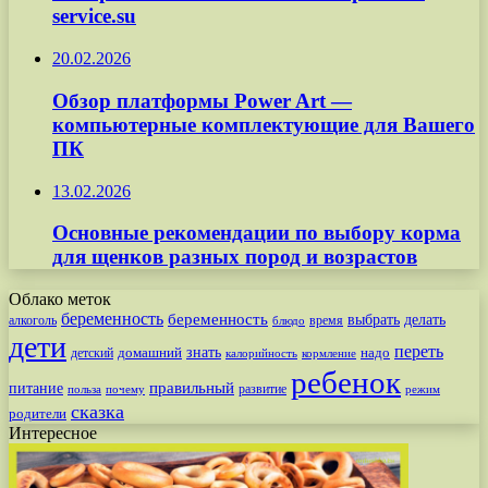
service.su
20.02.2026
Обзор платформы Power Art —
компьютерные комплектующие для Вашего
ПК
13.02.2026
Основные рекомендации по выбору корма
для щенков разных пород и возрастов
Облако меток
беременность
беременность
выбрать
делать
алкоголь
время
блюдо
дети
переть
знать
надо
детский
домашний
калорийность
кормление
ребенок
питание
правильный
развитие
польза
почему
режим
сказка
родители
Интересное